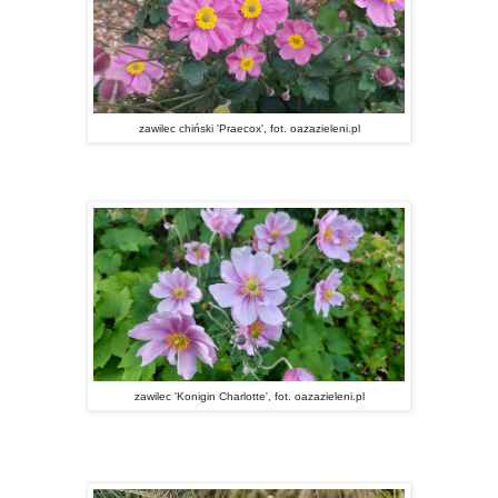
zawilec chiński 'Praecox', fot. oazazieleni.pl
zawilec 'Konigin Charlotte', fot. oazazieleni.pl