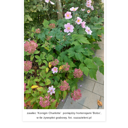
zawilec 'Konigin Charlotte' pomiędzy hortensjami 'Bobo',
w tle żywopłot grabowy, fot. oazazieleni.pl