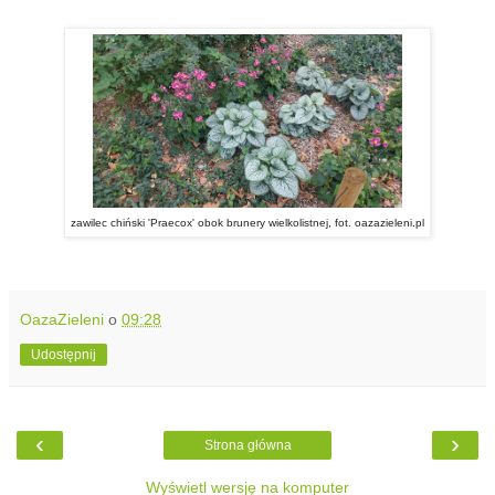
zawilec chiński 'Praecox' obok brunery wielkolistnej, fot. oazazieleni.pl
OazaZieleni
o
09:28
Udostępnij
‹
›
Strona główna
Wyświetl wersję na komputer