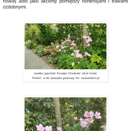
niskiej albo jako akcenty pomiędzy hortensjami i trawami
ozdobnymi.
zawilec japoński 'Konigin Charlotte' obok funkii
'Patriot', w tle żywopłot grabowy, fot. oazazieleni.pl