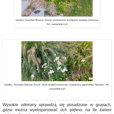
zawilce 'Summer Breeze Snow' posadzone pomiędzy szałwią omszoną
fot. oazazieleni.pl
zawilec 'Summer Breeze Snow' obok szałwii omszonej i rozplenicy japońskiej 'Hameln', fot.
oazazieleni.pl
Wysokie odmiany sprawdzą się posadzone w grupach,
gdzie można wyeksponować och piękno: na tle zieleni