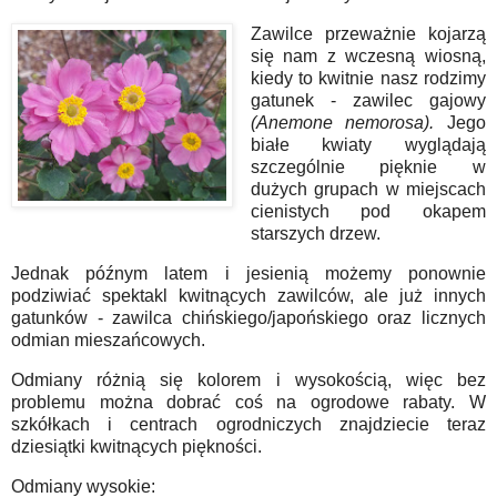
Zawilce przeważnie kojarzą
się nam z wczesną wiosną,
kiedy to kwitnie nasz rodzimy
gatunek - zawilec gajowy
(Anemone nemorosa).
Jego
białe kwiaty wyglądają
szczególnie pięknie w
dużych grupach w miejscach
cienistych pod okapem
starszych drzew.
Jednak późnym latem i jesienią możemy ponownie
podziwiać spektakl kwitnących zawilców, ale już innych
gatunków - zawilca chińskiego/japońskiego oraz licznych
odmian mieszańcowych.
Odmiany różnią się kolorem i wysokością, więc bez
problemu można dobrać coś na ogrodowe rabaty. W
szkółkach i centrach ogrodniczych znajdziecie teraz
dziesiątki kwitnących piękności.
Odmiany wysokie: